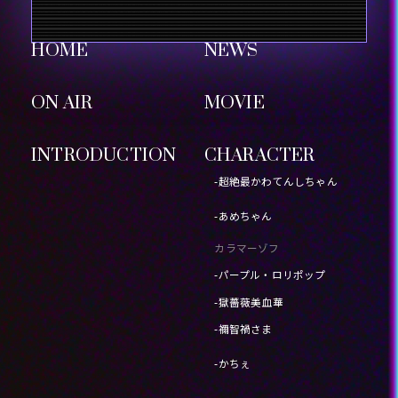
HOME
NEWS
ON AIR
MOVIE
INTRODUCTION
CHARACTER
-超絶最かわてんしちゃん
-あめちゃん
カラマーゾフ
-パープル・ロリポップ
-獄薔薇美血華
-禰󠄀智禍さま
-かちぇ