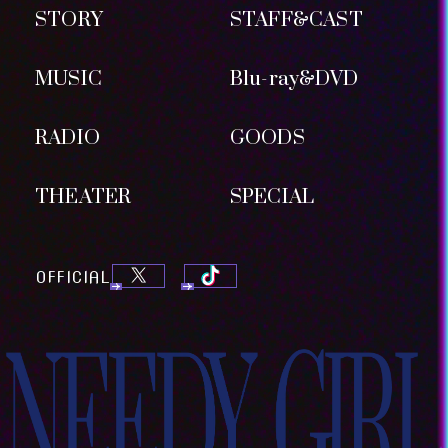
STORY
STAFF&CAST
MUSIC
Blu-ray&DVD
RADIO
GOODS
THEATER
SPECIAL
OFFICIAL