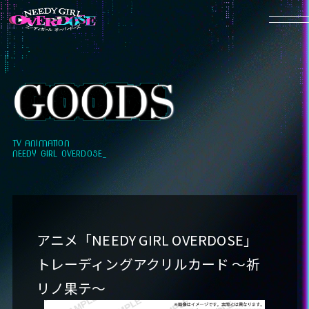
HOME
NEWS
TV ANIMATION
NEEDY GIRL OVERDOSE_
ON AIR
MOVIE
INTRODUCTION
アニメ「NEEDY GIRL OVERDOSE」
CHARACTER
トレーディングアクリルカード ～祈
-超絶最かわてんしちゃん
リノ果テ～
-あめちゃん