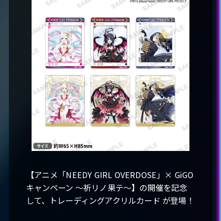
カラマーゾフ
-パープル・ロリポップ
-獄薔薇美血華
-禰󠄀智禍さま
-かちぇ
STORY
STAFF&CAST
MUSIC
Blu-ray&DVD
【アニメ「NEEDY GIRL OVERDOSE」× GiGO
キャンペーン ～祈リノ果テ～】の開催を記念
RADIO
して、トレーディングアクリルカード が登場！
GOODS