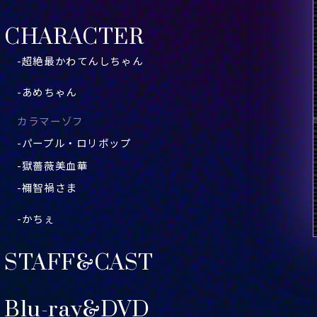
CHARACTER
-超絶最かわてんしちゃん
-あめちゃん
カラマーゾフ
-パープル・ロリポップ
-獄薔薇美血華
-禰󠄀智禍さま
-かちぇ
STAFF&CAST
Blu-ray&DVD