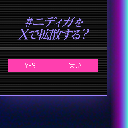
YES
はい