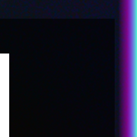
-あめちゃん
カラマーゾフ
-パープル・ロリポップ
-獄薔薇美血華
-禰󠄀智禍さま
-かちぇ
STORY
STAFF&CAST
MUSIC
Blu-ray&DVD
RADIO