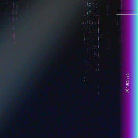
HOME
NEWS
ON AIR
OFFICIAL
MOVIE
INTRODUCTION
CHARACTER
-超絶最かわてんしちゃん