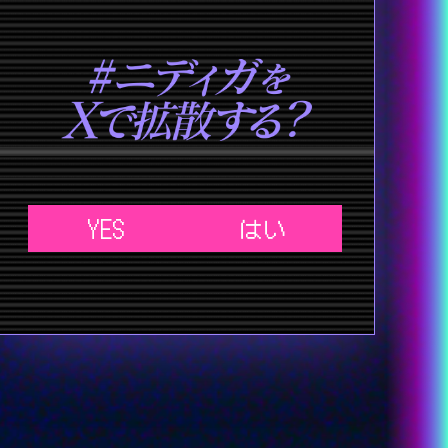
YES
はい