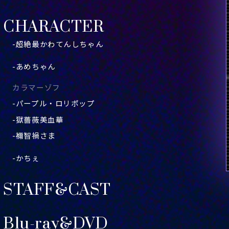
CHARACTER
-超絶最かわてんしちゃん
-あめちゃん
カラマーゾフ
-パープル・ロリポップ
-獄薔薇美血華
-禰󠄀智禍さま
-かちぇ
STAFF&CAST
Blu-ray&DVD