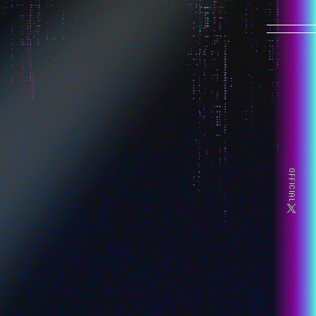
HOME
NEWS
ON AIR
OFFICIAL
MOVIE
INTRODUCTION
CHARACTER
-超絶最かわてんしちゃん