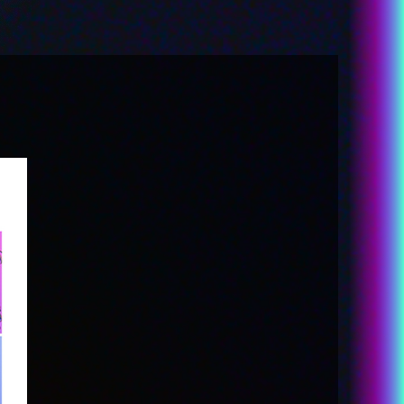
-あめちゃん
カラマーゾフ
-パープル・ロリポップ
-獄薔薇美血華
-禰󠄀智禍さま
-かちぇ
STORY
STAFF&CAST
MUSIC
Blu-ray&DVD
RADIO