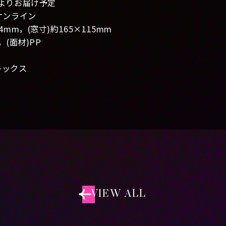
旬よりお届け予定
オンライン
4mm，(窓寸)約165×115mm
(面材)PP
レックス
VIEW ALL