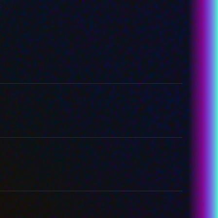
-あめちゃん
カラマーゾフ
-パープル・ロリポップ
-獄薔薇美血華
-禰󠄀智禍さま
-かちぇ
STORY
STAFF&CAST
MUSIC
Blu-ray&DVD
RADIO