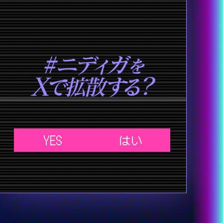
YES
はい