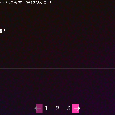
ディガぷらす」第12話更新！
到着！
1
2
3