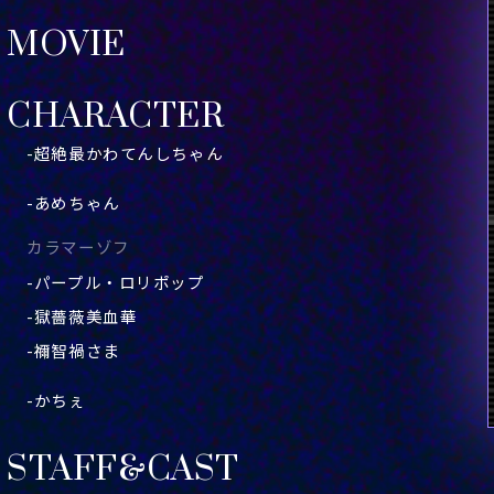
MOVIE
CHARACTER
-超絶最かわてんしちゃん
-あめちゃん
カラマーゾフ
-パープル・ロリポップ
-獄薔薇美血華
-禰󠄀智禍さま
-かちぇ
STAFF&CAST