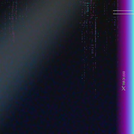
HOME
NEWS
ON AIR
OFFICIAL
MOVIE
INTRODUCTION
CHARACTER
-超絶最かわてんしちゃん