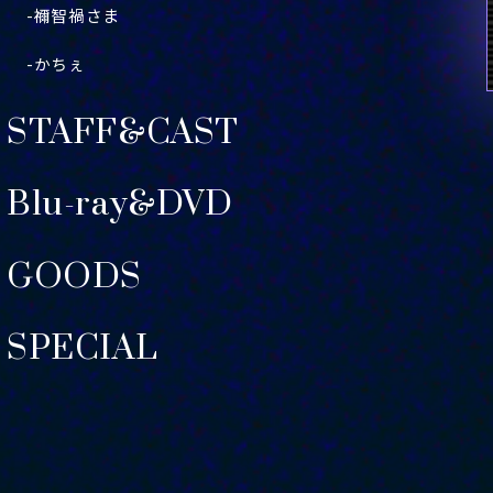
-禰󠄀智禍さま
-かちぇ
STAFF&CAST
Blu-ray&DVD
GOODS
SPECIAL