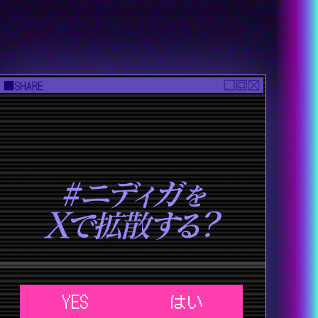
YES
はい