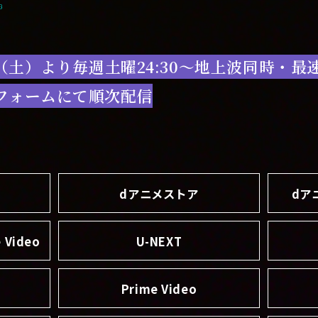
G
日（土）より毎週土曜24:30～地上波同時・最
フォームにて順次配信
dアニメストア
dア
 Video
U-NEXT
Prime Video