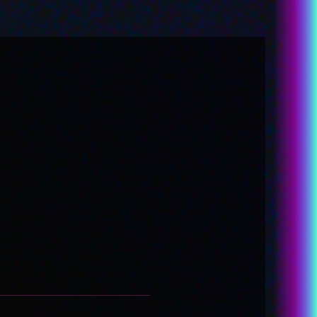
-あめちゃん
カラマーゾフ
-パープル・ロリポップ
-獄薔薇美血華
-禰󠄀智禍さま
-かちぇ
STORY
STAFF&CAST
MUSIC
Blu-ray&DVD
RADIO