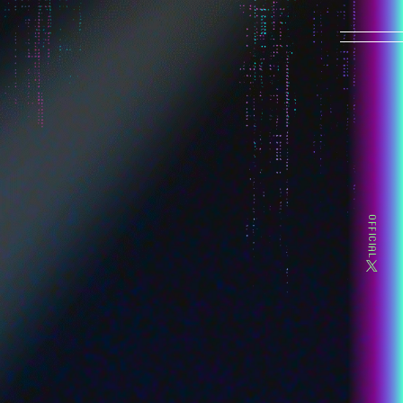
HOME
NEWS
ON AIR
OFFICIAL
MOVIE
INTRODUCTION
CHARACTER
-超絶最かわてんしちゃん