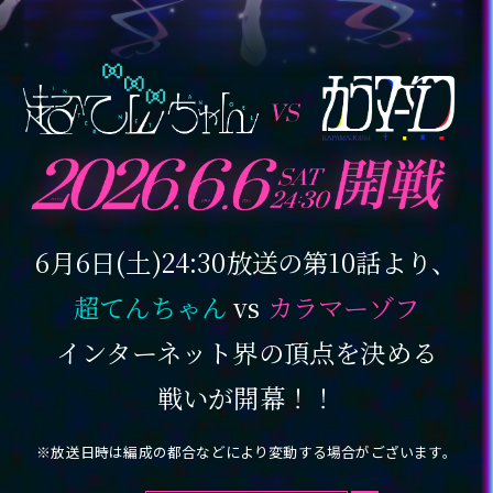
カラマーゾフ
-パープル・ロリポップ
-獄薔薇美血華
-禰󠄀智禍さま
-かちぇ
STORY
6月6日(土)24:30放送の第10話より、
STAFF&CAST
超てんちゃん
vs
カラマーゾフ
MUSIC
インターネット界の頂点を決める
Blu-ray&DVD
戦いが開幕！！
RADIO
※放送日時は編成の都合などにより変動する場合がございます。
GOODS