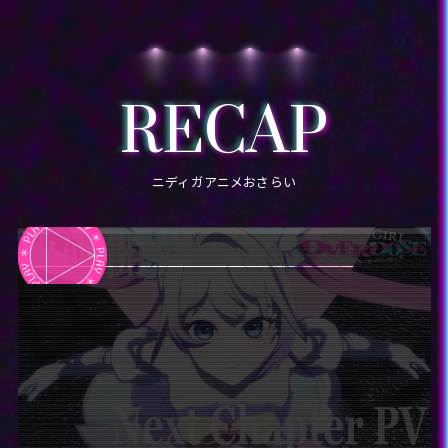
により、ダイレクトメッセージが送信されない、フォローやリポス
ト、引用ができない場合があります。
各SNSのシステムエラー・システム障害等その他やむを得ない事情
により、予告なくキャンペーンを途中で中止、終了する場合があり
ます。
RECAP
応募方法
TVアニメ「NEEDY GIRL OVERDOSE」（@needygirl_anime）をフ
ニディガアニメおさらい
ォローしてください。
指定のハッシュタグ「#ニディガサポーター」と「#超てんちゃんリ
スナー」または「#カラマリスナー」を付けたまま、Xにてご投稿く
ださい。ハッシュタグがない場合は、応募対象外とさせていただき
ます。
運営上、投稿内容が適切でないと当社が判断した場合には、削除要
請、または不適切な行為としてX社に報告させていただく可能性が
ございます。
応募資格
本キャンペーンへのご応募には、Xへの登録（無料）が必要です。
お一人さまで何度でも応募可能ですが、本キャンペーン内での重複