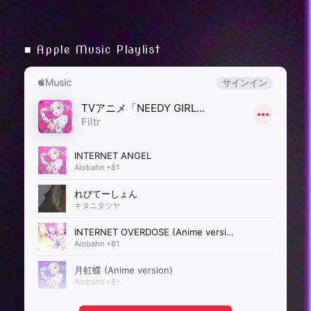
当選が無効となった場合、その後、賞品の送付依頼をいただいたと
しても一切受け付けかねます。なお、無効となった当選が発生した
場合、当選人数は上記記載の数に達しないことがあります。
■ Apple Music Playlist
当社は、当選者にご提供いただいたこれらの情報を賞品送付、およ
び賞品送付に必要な諸連絡のためにのみ使用し、その他の目的には
一切使用いたしません。
当選者や結果に関するお問い合わせにはお答えいたしかねます。
賞品の譲渡・売買は禁止です。
当選の権利を譲渡することはできません。
応募者の情報の取り扱いについて
当社は、本キャンペーンの運営に関連して取得した応募者の個人情報
を、応募条件を満たしていることの確認、応募者へのご連絡、本キャ
ンペーンの運営に関する目的のために利用するほか、今後の商品開
発・サービス向上およびキャンペーン実施の検討の目的で、当該目的
に必要な範囲に限り利用する場合があります。なお、当社は、応募者
の個人情報の流出・漏えいの防止、その他個人情報の安全管理のため
に必要かつ適切な処置を講じるものとし、法令等に基づく正当な理由
がある場合を除き、応募者の同意なしに目的外での利用および第三者
（業務委託先を除く）への提供はいたしません。