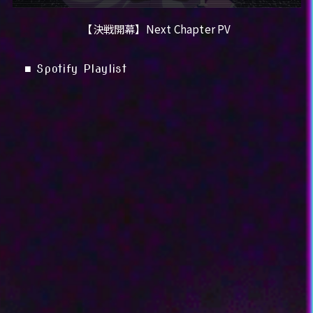
当選はございません。
ご応募は日本国内にお住まいの方に限らせていただきます。
【決戦開幕】Next Chapter PV
当選について
■ Spotify Playlist
当選者の発表は、TVアニメ「NEEDY GIRL OVERDOSE」公式Xアカ
ウントからのダイレクトメッセージのご連絡をもってかえさせてい
ただきます。
賞品をお受け取りいただくに当たっては、当選をお知らせするダイ
レクトメッセージ内の当選者情報入力フォームのURLにアクセス
し、メールアドレス、氏名、住所等、必要な情報をご入力くださ
い。
当選者ご本人と連絡がつかない場合、当社の指定する方法により賞
品受領の意思が確認できない場合、指定された期日までに必要な情
報を登録していただけない場合等には、当選をご辞退されたものと
みなします。
フォローの解除又はアカウントの凍結、削除、ユーザー名の変更等
の理由によりダイレクトメッセージが送れない場合、及び当社の判
断で応募に関して不正があったと認められた場合には、当選を無効
とさせていただきます。