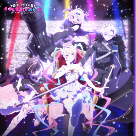
HOME
NEWS
ON AIR
MOVIE
INTRODUCTION
CHARACTER
-超絶最かわてんしちゃん
-あめちゃん