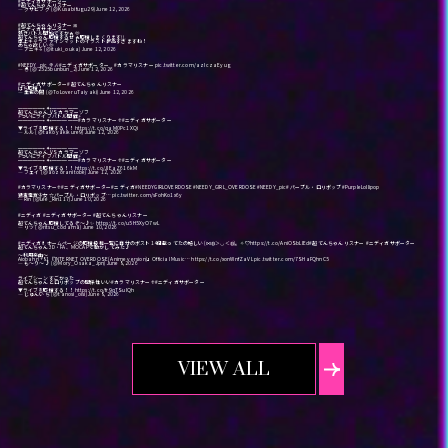
#ニディガサポーター
#超てんちゃんリスナー
稿を削除している場合は応募対象外となります。
— クサビフグ (@Kusabifugu29)
June 12, 2026
#超てんちゃんリスナー
🎀
#ニディガサポーター
本キャンペーン、その内容、期間、賞品等は、諸般の事情により予
熱きバトル開始ですか🔥🫶
超てんちゃん応援するぜ🔥応援しまくります‼️
卓上キャラファインマットのイラスト最高すぎますね！
めちゃ欲しい🫶
— アニキ⭐️ (@ituki_ouka)
June 12, 2026
告なく中止または変更される場合がございます。本キャンペーンの
#NEEDY_pic
🍭🎶
#ニディガサポーター
#カラマリスナー
pic.twitter.com/azIczaEyug
— 🐣 (@2525bunbun_2)
June 12, 2026
中止、または変更により生じるいかなる損害についても、当社が責
#ニディガサポーター
#超てんちゃんリスナー
ばち応援！
— 金色の闇 (@ToLoveruTaiyaki)
June 12, 2026
任を負うものではございません。
─────•✦•─────
超てんちゃん VS カラマーゾフ
⚡️ついにライブバトル開催⚡️
─────•✦•─────
#カラマリスナー
♰
#ニディガサポーター
投稿は、個人が特定されるような内容にならないようご注意くださ
▼ライブを応援する！！
https://t.co/qaM0Pc1XQi
— ルル (@takoyakikure9)
June 12, 2026
い。投稿に起因して何らかの問題が発生した場合は、投稿された方
─────•✦•─────
超てんちゃん VS カラマーゾフ
⚡️ついにライブバトル開催⚡️
─────•✦•─────
#カラマリスナー
♰
#ニディガサポーター
▼ライブを応援する！！
https://t.co/JlEaZ616kM
に一切の責任を負っていただきます。
— フェイ (@aozoranitobe)
June 12, 2026
#カラマリスナー
♰
#ニディガサポーター
#ニディガ
#NEEDYGIRLOVERDOSE
#NEEDY_GIRL_OVERDOSE
#NEEDY_pic
#パープル・ロリポップ
#PurpleLollipop
特定の個人や団体の誹謗中傷、営業妨害、イメージを著しく混乱さ
猛毒電波少女☆パープル・ロリポップ…
pic.twitter.com/sFohKo1x6y
— Rin (@Lee_Rin117)
June 10, 2026
#ニディガ
#ニディガサポーター
#超てんちゃんリスナー
せるようなもの、第三者に損害が生じるおそれのあるもの等、公序
超てんちゃん応援してるぞ〜♪✨
https://t.co/u5H5XyO7wL
— リツ (@ritsu_codama)
June 10, 2026
良俗に反する投稿は、ご遠慮ください。
#ニディガ
💊ホームページの応援投稿一覧に自分のポスト14個載ってたの嬉しい(⋈◍＞◡＜◍)。✧♡
https://t.co/AniOSbLlEd
#超てんちゃんリスナー
#ニディガサポーター
超てんちゃん3D・FA、MOCAPで動かしてみた♪
～利用楽曲～
Aiobahn +81『INTERNET OVERDOSE(Anime version)』Official Music…
https://t.co/xonWnfZaVL
pic.twitter.com/7SHaFQhnC5
投稿された作品を使用して、TVアニメ「NEEDY GIRL OVERDOSE」
— も～り～♪ (@Mory_Osaka_Jpn)
June 8, 2026
ライブシーンすごかった
超てんちゃんとロリポップの関係性いい
#カラマリスナー
♰
#ニディガサポーター
と関係のない特定の政治団体、企業、個人、宗教、思想等の宣伝告
▼ライブを応援する！！
https://t.co/fr9qTSuIQh
— じゅんいち (@tanosi_oisi)
June 8, 2026
知、または商業目的での販売行為は行わないでください。
本キャンペーンで投稿された内容は、作品のプロモーションの目的
で、当WEBサイトへ表示するほか、作品公式サイト、作品公式SNS
VIEW ALL
アカウントおよびその他の媒体で掲載・紹介する場合がございま
す。あらかじめご了承下さい。
各SNSのシステムエラー・システム障害等その他やむを得ない事情