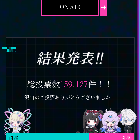
ON AIR
THEATER
SPECIAL
LANGUAGE
総投票数
159,127
件！！
沢山のご投票ありがとうございました！
65%
35%