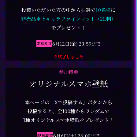
投稿いただいた方の中から抽選で
10名様
に
非売品卓上キャラファインマット（2L判）
をプレゼント！
6月12日(金) 23:59まで
応募期間
※終了しました
参加特典
オリジナルスマホ壁紙
本ページの「Xで投稿する」ボタンから
投稿すると、
全100種からランダムで
1種オリジナルスマホ壁紙をプレゼント！
6月6日(土) 26:00まで
配布期間