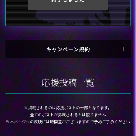
キャンペーン規約
株式会社アニプレックス（以下、当社といいます）が主催する「超て
んちゃん＆カラマーゾフ応援キャンペーン」（以下「本キャンペー
ン」といいます）にご応募いただく前に、本規約をよくお読みいただ
応援投稿一覧
き、同意の上、ご応募ください。本キャンペーンにご応募された場
合、本規約にご同意いただいたものとみなします。万一、本規約にご
同意いただけない場合には、本キャンペーンへの応募はご遠慮くださ
い。
※掲載されるのは応援ポストの一部となります。
全てのポストが掲載されるとは限りません
キャンペーン概要
※本ページへの反映には時間差がございますので予めご了承ください
アカウントを非公開設定にしている場合や投稿が公序良俗に反する
内容または本キャンペーンの応募内容に沿っていない場合、及び投