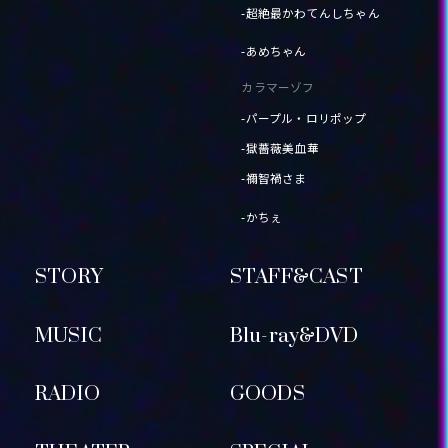
-超絶最かわてんしちゃん
-あめちゃん
カラマーゾフ
-パープル・ロリポップ
-獄薔薇美血華
-禰󠄀智禍さま
-かちぇ
STORY
STAFF&CAST
MUSIC
Blu-ray&DVD
RADIO
GOODS