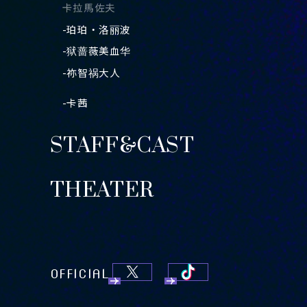
卡拉馬佐夫
-珀珀・洛丽波
-狱蔷薇美血华
-祢智祸大人
-卡茜
STAFF&CAST
THEATER
OFFICIAL