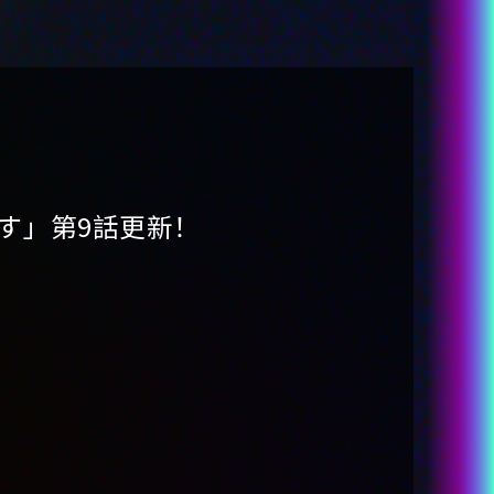
卡拉馬佐夫
-珀珀・洛丽波
-狱蔷薇美血华
-祢智祸大人
-卡茜
STORY
す」第9話更新！
STAFF&CAST
MUSIC
THEATER
SPECIAL