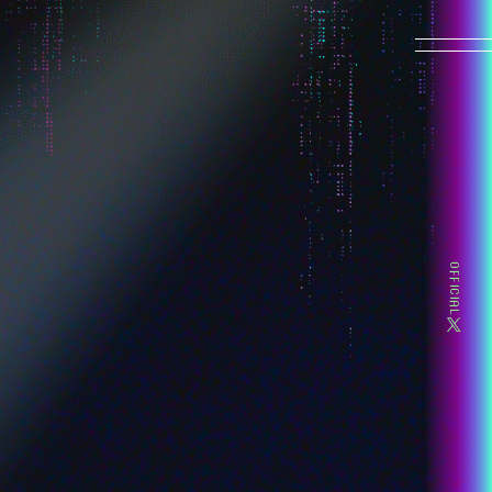
HOME
NEWS
MOVIE
OFFICIAL
INTRODUCTION
CHARACTER
-超绝最可爱天使酱
-糖糖