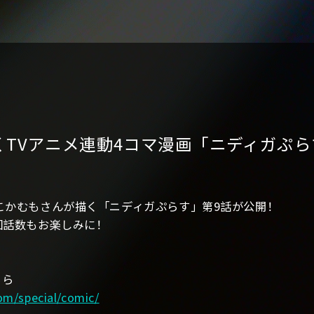
TVアニメ連動4コマ漫画「ニディガぷら
こかむもさんが描く「ニディガぷらす」第9話が公開！
回話数もお楽しみに！
ちら
om/special/comic/