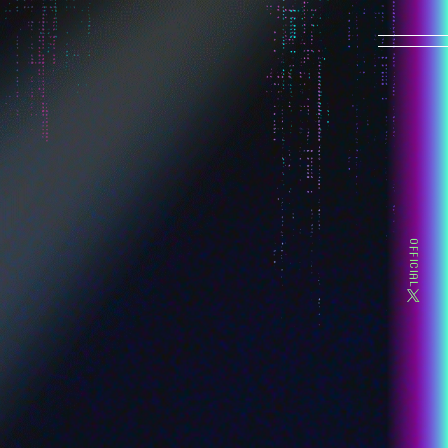
HOME
NEWS
MOVIE
OFFICIAL
INTRODUCTION
CHARACTER
-OMGkawaiiAngel
-Ame-chan