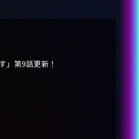
Karamazov
-Purple Lollipop
-Michica Gokubara
-Nechika-sama
-Kache
STORY
す」第9話更新！
STAFF&CAST
MUSIC
THEATER
SPECIAL