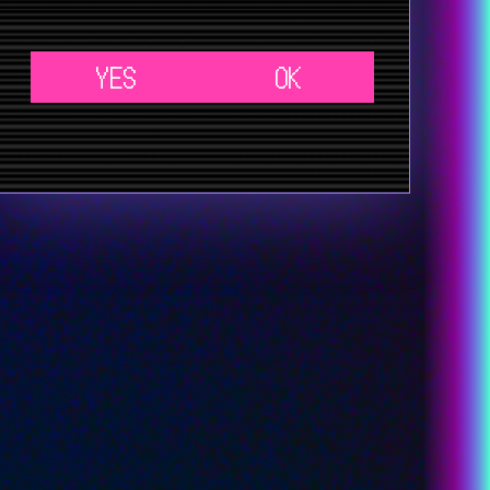
YES
OK