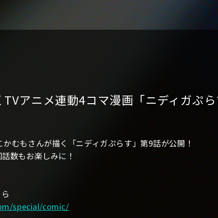
TVアニメ連動4コマ漫画「ニディガぷら
こかむもさんが描く「ニディガぷらす」第9話が公開！
回話数もお楽しみに！
ちら
om/special/comic/